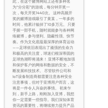
此，在这个赌博网站上还有多种名
为“分分彩”的游戏，每分钟开奖一
次，每天开奖1440次。 这种高频开
奖的赌博游戏吸引了黄某，一年多的
时间，他累计输掉了10多万元。 只要
手握一部手机，随时就能参与各种网
络赌博，参与便利、隐蔽性强、快节
奏。作为文化底蕴最深厚的体育运动
——足球依旧表现出了顽强的生命力
和极高的关注度，球迷们根深蒂固的
足球热潮即将涌来！ 亚博不断地加强
和保护客户的网络和数据的安全，不
断发展科技技术。 尽管软件公司和
IoT设备制造商都需要注意各种安全
注意事项，但对于亚博用户而言，这
将是一件令人兴奋的事情。 初来乍
到，新手上路，刚刚加入亚博，我想
你一定需要一些指导。我们深知体育
资讯的重要性，将继续努力提升产品