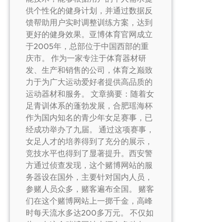
供个性化的健身计划，并通过数据反
馈帮助用户实时调整训练方案，达到
更好的健身效果。亚博体育官网成立
于2005年，总部位于中国西部的重
庆市。 作为一家专注于体育器材研
发、生产和销售的公司，体育之巅致
力于为广大运动爱好者提供高品质的
运动器材和服务。 文章摘要：随着女
足青训体系的蓬勃发展，合肥瑶海杯
作为国内知名的青少年女足赛事，已
经成功举办了九届。 通过这项赛事，
女足人才的培养得到了充分的展示，
竞技水平也得到了显著提升。西安警
方通过侦查发现，这个赌博网站的服
务器设在国外，主要针对国内人员，
参赌人员众多，赌客遍布全国。 赌客
们在这个赌博网站上一掷千金，高峰
时每天流水多达200多万元。 不仅如