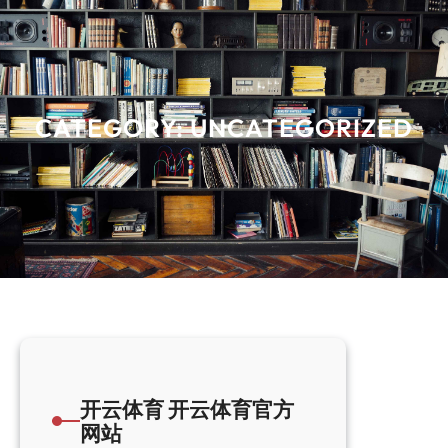
CATEGORY:
UNCATEGORIZED
开云体育 开云体育官方
网站